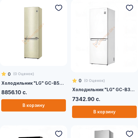
0
(
0
Оценок)
0
(
0
Оценок)
Холодильник "LG" GC-B509SECL (бежевый)
Холодильник "LG" GC-B399SQCL (белый)
8856.10 с.
7342.90 с.
В корзину
В корзину