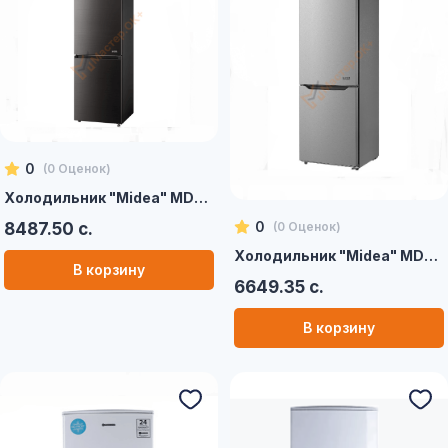
0
(
0
Оценок)
Холодильник "Midea" MDRB521MGE28T (черный)
0
(
0
Оценок)
8487.50 с.
Холодильник "Midea" MDRB424FGF02I (серебристый)
В корзину
6649.35 с.
В корзину