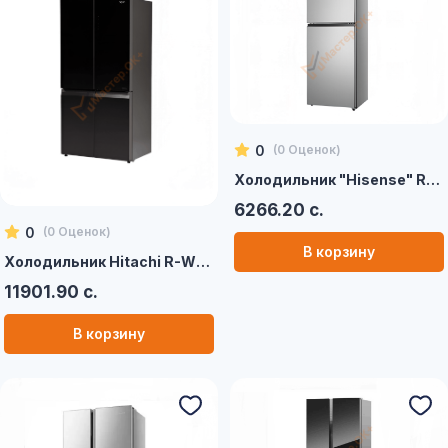
0
(
0
Оценок)
Холодильник "Hisense" RT418N4ASU1
6266.20 с.
0
(
0
Оценок)
В корзину
Холодильник Hitachi R-W660PUC7
11901.90 с.
В корзину